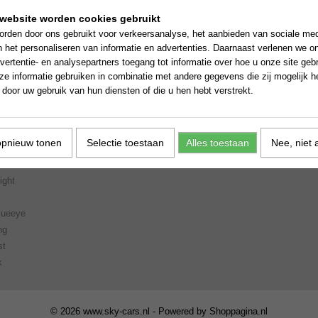
website worden cookies gebruikt
rden door ons gebruikt voor verkeersanalyse, het aanbieden van sociale med
n het personaliseren van informatie en advertenties. Daarnaast verlenen we o
vertentie- en analysepartners toegang tot informatie over hoe u onze site gebru
e informatie gebruiken in combinatie met andere gegevens die zij mogelijk 
door uw gebruik van hun diensten of die u hen hebt verstrekt.
rieën
opnieuw tonen
Selectie toestaan
Alles toestaan
Nee, niet 
RM 1 t/m 5
ight
lueeye
ng
st
k
© 2026 www.sky-cars.nl - Powered by Shoppagina.nl